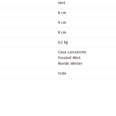
Vert
8 cm
9 cm
8 cm
0,2 kg
Casa Lanzarote
Frosted Mint
Nordic Winter
Inde