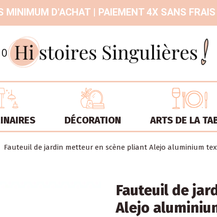
 MINIMUM D'ACHAT | PAIEMENT 4X SANS FRAIS
9.3
/
10
INAIRES
DÉCORATION
ARTS DE LA TA
Fauteuil de jardin metteur en scène pliant Alejo aluminium texti
Fauteuil de jar
Alejo aluminium