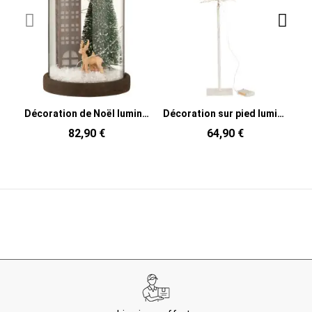
Décoration de Noël lumineuse Led XL Sapin & Immeuble sous cloche en Verre Transparent Bois Marron
Décoration sur pied lumineuse Led XL Sapin de Noël enneigé 80 cm en Rotin Métal Blanc
82,90 €
64,90 €