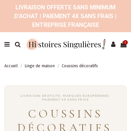
LIVRAISON OFFERTE SANS MINIMUM
D'ACHAT | PAIEMENT 4X SANS FRAIS |
ENTREPRISE FRANÇAISE
0
Accueil
Linge de maison
Coussins décoratifs
COUSSINS
DÉCORATIFS