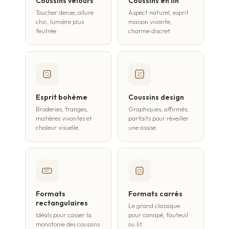
Coussins velours
Coussins en lin
Toucher dense, allure
Aspect naturel, esprit
chic, lumière plus
maison vivante,
feutrée.
charme discret.
Esprit bohème
Coussins design
Broderies, franges,
Graphiques, affirmés,
matières vivantes et
parfaits pour réveiller
chaleur visuelle.
une assise.
Formats
Formats carrés
rectangulaires
Le grand classique
Idéals pour casser la
pour canapé, fauteuil
monotonie des coussins
ou lit.