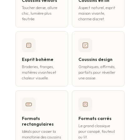
Coussins velours
Coussins en lin
Toucher dense, allure
Aspect naturel, esprit
chic, lumière plus
maison vivante,
feutrée.
charme discret.
Esprit bohème
Coussins design
Broderies, franges,
Graphiques, affirmés,
matières vivantes et
parfaits pour réveiller
chaleur visuelle.
une assise.
Formats
Formats carrés
rectangulaires
Le grand classique
Idéals pour casser la
pour canapé, fauteuil
monotonie des coussins
ou lit.