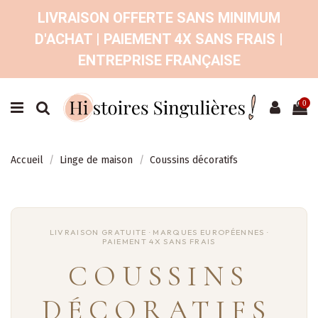
LIVRAISON OFFERTE SANS MINIMUM
D'ACHAT | PAIEMENT 4X SANS FRAIS |
ENTREPRISE FRANÇAISE
0
Accueil
Linge de maison
Coussins décoratifs
COUSSINS
DÉCORATIFS