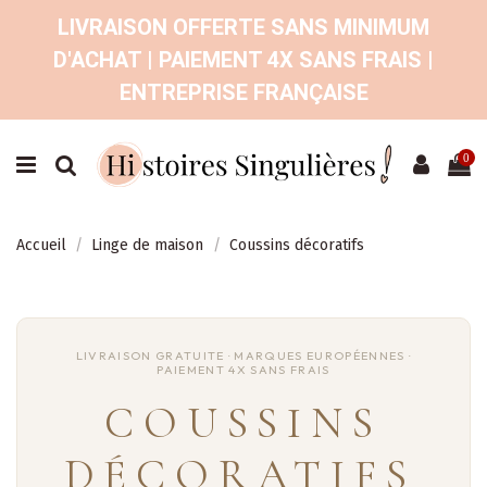
LIVRAISON OFFERTE SANS MINIMUM
D'ACHAT | PAIEMENT 4X SANS FRAIS |
ENTREPRISE FRANÇAISE
0
Accueil
Linge de maison
Coussins décoratifs
COUSSINS
DÉCORATIFS