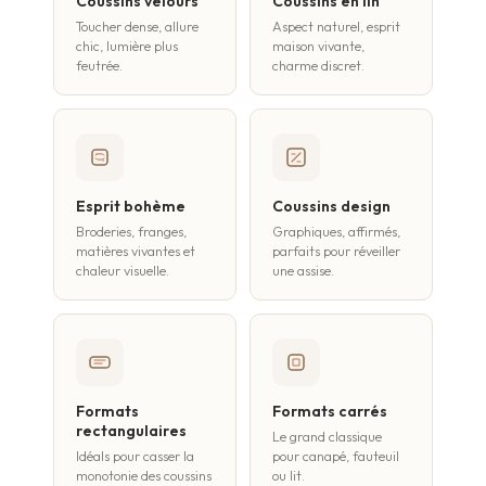
Coussins velours
Coussins en lin
Toucher dense, allure
Aspect naturel, esprit
chic, lumière plus
maison vivante,
feutrée.
charme discret.
Esprit bohème
Coussins design
Broderies, franges,
Graphiques, affirmés,
matières vivantes et
parfaits pour réveiller
chaleur visuelle.
une assise.
Formats
Formats carrés
rectangulaires
Le grand classique
Idéals pour casser la
pour canapé, fauteuil
monotonie des coussins
ou lit.