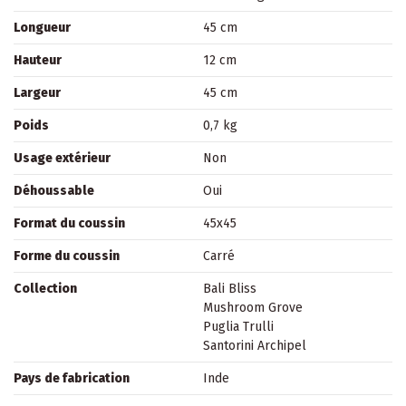
Longueur
45 cm
Hauteur
12 cm
Largeur
45 cm
Poids
0,7 kg
Usage extérieur
Non
Déhoussable
Oui
Format du coussin
45x45
Forme du coussin
Carré
Collection
Bali Bliss
Mushroom Grove
Puglia Trulli
Santorini Archipel
Pays de fabrication
Inde