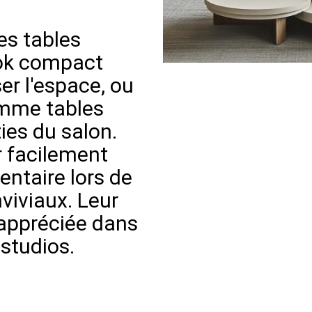
es tables
ook compact
er l'espace, ou
comme tables
ies du salon.
r facilement
entaire lors de
iviaux. Leur
t appréciée dans
 studios.