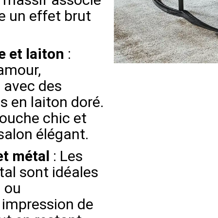
e un effet brut
 et laiton
:
lamour,
s avec des
 en laiton doré.
ouche chic et
salon élégant.
et métal
: Les
tal sont idéales
n ou
 impression de