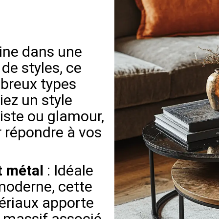
line dans une
de styles, ce
mbreux types
iez un style
iste ou glamour,
r répondre à vos
t métal
: Idéale
 moderne, cette
ériaux apporte
s massif associé