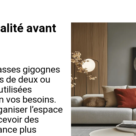
alité avant
basses gigognes
s de deux ou
utilisées
 vos besoins.
rganiser l’espace
cevoir des
ance plus