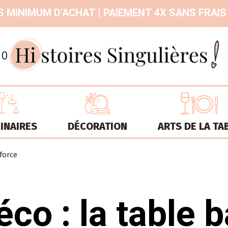
 MINIMUM D'ACHAT | PAIEMENT 4X SANS FRAIS
9.3
/
10
INAIRES
DÉCORATION
ARTS DE LA TA
force
co : la table 