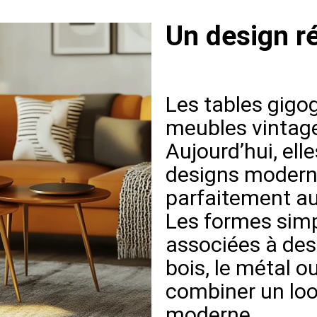
Un design r
Les tables gigog
meubles vintage
Aujourd’hui, ell
designs moderni
parfaitement au
Les formes simp
associées à de
bois, le métal o
combiner un loo
moderne.