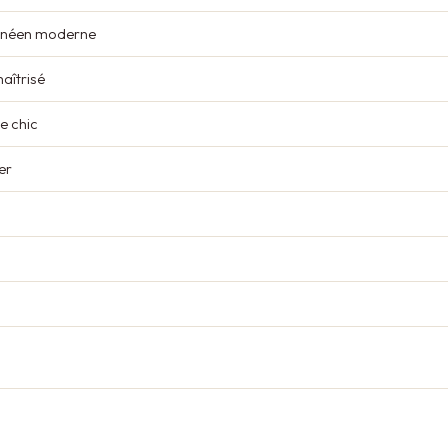
anéen moderne
aîtrisé
e chic
er