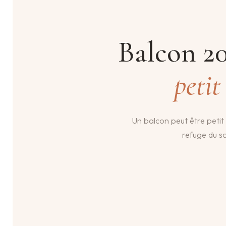
inspirations
déco pour
Balcon 20
un petit
extérieur
petit
plein de
caractère
Un balcon peut être petit 
refuge du so