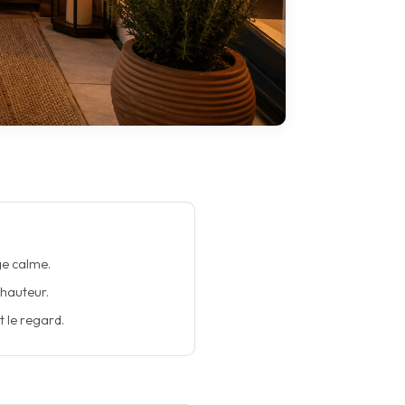
uge calme.
 hauteur.
t le regard.