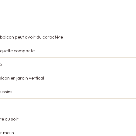
 balcon peut avoir du caractère
nquette compacte
é
lcon en jardin vertical
oussins
re du soir
er malin