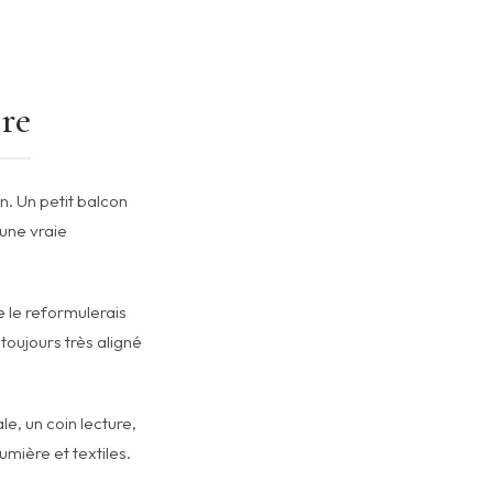
ère
on. Un petit balcon
 une vraie
je le reformulerais
 toujours très aligné
le, un coin lecture,
mière et textiles.