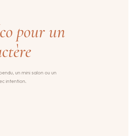
éco pour un
actère
spendu, un mini salon ou un
ec intention.