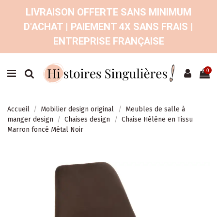
LIVRAISON OFFERTE SANS MINIMUM
D'ACHAT | PAIEMENT 4X SANS FRAIS |
ENTREPRISE FRANÇAISE
0
Accueil
Mobilier design original
Meubles de salle à
manger design
Chaises design
Chaise Hélène en Tissu
Marron foncé Métal Noir