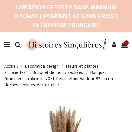
LIVRAISON OFFERTE SANS MINIMUM
D'ACHAT | PAIEMENT 4X SANS FRAIS |
ENTREPRISE FRANÇAISE
0
Accueil
Décoration design
Fleurs et plantes
artificielles
Bouquet de fleurs séchées
Bouquet
Graminées artificielles XXL Pennisetum Hauteur 82 cm en
Herbes séchées Marron clair