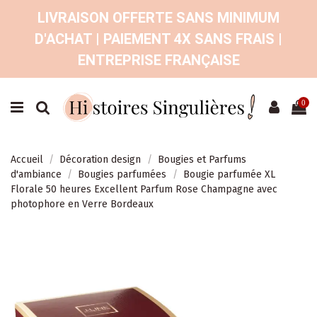
LIVRAISON OFFERTE SANS MINIMUM
D'ACHAT | PAIEMENT 4X SANS FRAIS |
ENTREPRISE FRANÇAISE
0
Accueil
Décoration design
Bougies et Parfums
d'ambiance
Bougies parfumées
Bougie parfumée XL
Florale 50 heures Excellent Parfum Rose Champagne avec
photophore en Verre Bordeaux