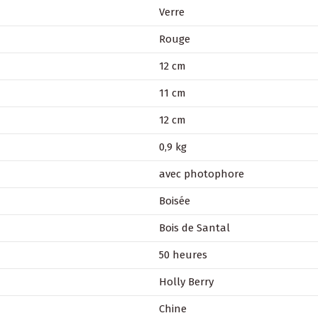
Verre
Rouge
12 cm
11 cm
12 cm
0,9 kg
avec photophore
Boisée
Bois de Santal
50 heures
Holly Berry
Chine