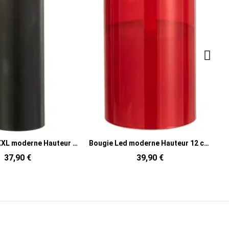
Bougie Led moderne Hauteur 12 cm en Verre Rouge Agma
Bougie Boule 30 H Cire Bleu fluo Funkali
39,90 €
40,90 €