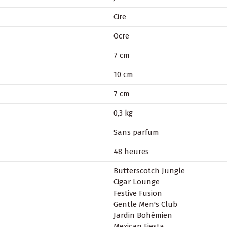
Cire
Ocre
7 cm
10 cm
7 cm
0,3 kg
Sans parfum
48 heures
Butterscotch Jungle
Cigar Lounge
Festive Fusion
Gentle Men's Club
Jardin Bohémien
Mexican Fiesta