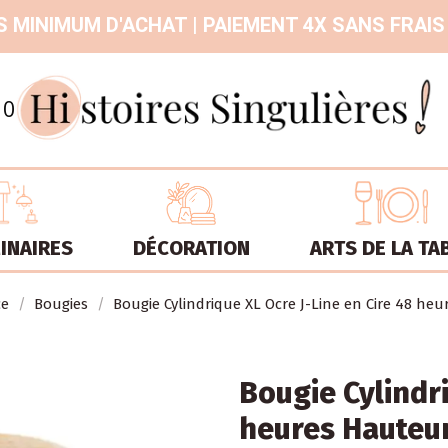
 MINIMUM D'ACHAT | PAIEMENT 4X SANS FRAIS
9.3
/
10
INAIRES
DÉCORATION
ARTS DE LA TA
ce
Bougies
Bougie Cylindrique XL Ocre J-Line en Cire 48 he
Bougie Cylindri
heures Hauteu