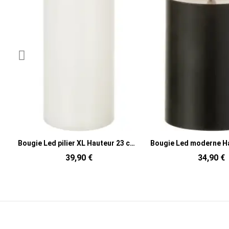
 cm en Cire Plastique Blanc Luzina
Bougie Led moderne Hauteur 10 cm en Cire Plastique Noir Luzina
34,90 €
36,90 €