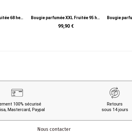
Bougie parfumée XXL Fruitée 95 heures Noa Parfum Neon Night avec photophore en Verre Blanc Doré
Bougie parfumée XXL Boisée 95 heures Noa Parfum Bois de Santal avec photophore en Verre Noir Doré
109,00 €
ement 100% sécurisé
Retours
isa, Mastercard, Paypal
sous 14 jours
Nous contacter