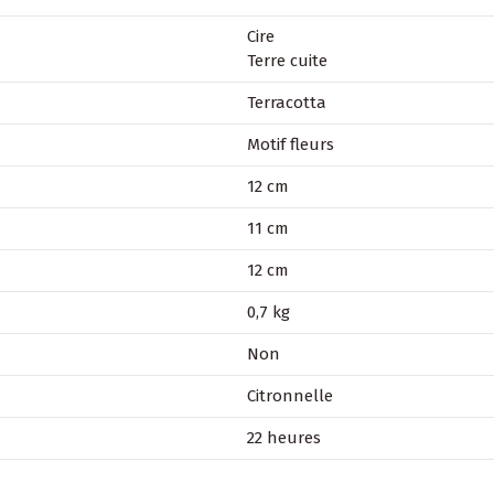
Cire
Terre cuite
Terracotta
Motif fleurs
12 cm
11 cm
12 cm
0,7 kg
Non
Citronnelle
22 heures