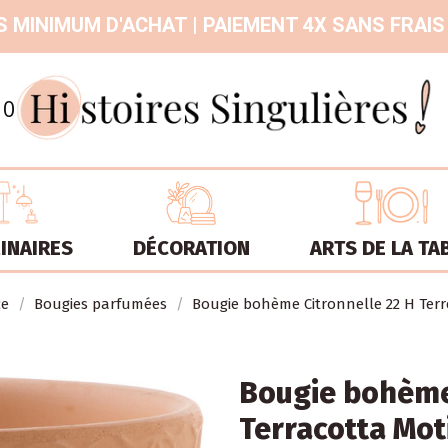
 MINIMUM D'ACHAT | PAIEMENT 4X SANS FRAIS
9.3
/
10
INAIRES
DÉCORATION
ARTS DE LA TA
ce
Bougies parfumées
Bougie bohème Citronnelle 22 H Terre
Bougie bohème 
Terracotta Moti