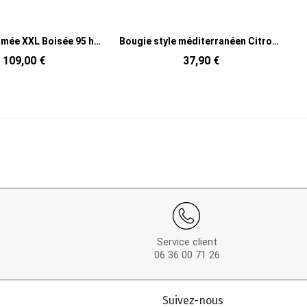
Bougie style méditerranéen Citronnelle 22 H Terre cuite Bleu Blanc Cire Rivéa
Bougie style méditerranéen Citronnelle 25 H Terre cuite Bleu Blanc Cire Rivéa
37,90 €
43,90 €
Service client
06 36 00 71 26
Suivez-nous