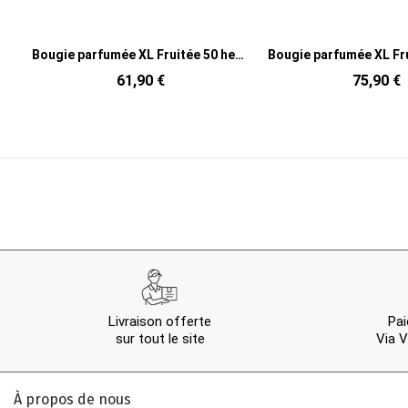
parfumée XL Fruitée 50 heures Noa Parfum Neon Night avec photophore en Verre Blanc Doré
Bougie parfumée XL Fruitée 68 heures Noa Parfum Neon Night avec photophore en Verre Blanc Doré
75,90 €
99,90 €
Livraison offerte
Pai
sur tout le site
Via V
À propos de nous