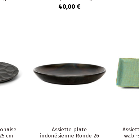
Marron foncé Beige The...
40,00 €
ponaise
Assiette plate
Assiet
25 cm
indonésienne Ronde 26
wabi-