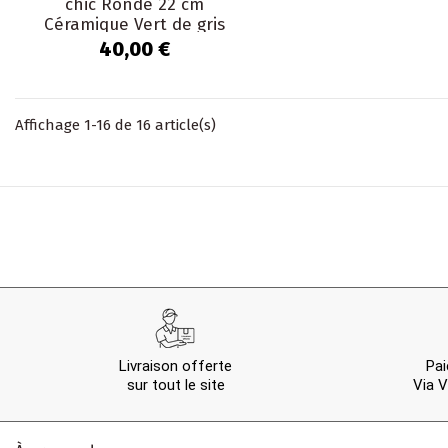
chic Ronde 22 cm
Céramique Vert de gris
Marron foncé Beige The...
40,00 €
Affichage 1-16 de 16 article(s)
Livraison offerte
Pai
sur tout le site
Via V