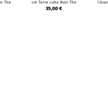
on The
cm Terre cuite Noir The
Céra
Burned
35,00 €