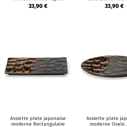
Verona
Verona
33,90 €
33,90 €
Assiette plate japonaise
Assiette plate ja
moderne Rectangulaire
moderne Ovale 