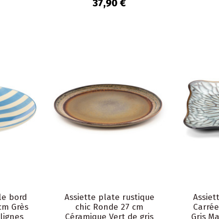
37,90 €
le bord
Assiette plate rustique
Assiet
cm Grès
chic Ronde 27 cm
Carré
lignes
Céramique Vert de gris
Gris Ma