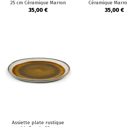
25 cm Céramique Marron
Céramique Marr
The Merapi
Merapi
35,00 €
35,00 €
Assiette plate rustique