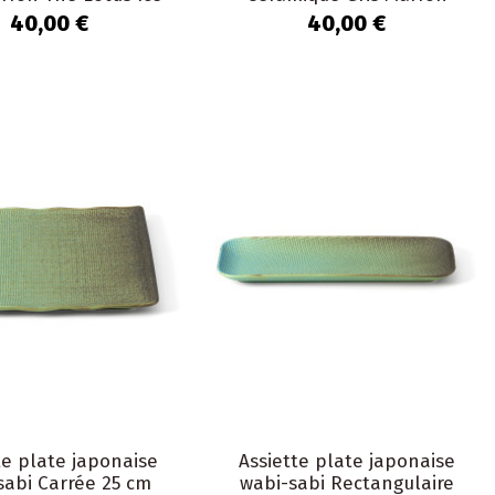
The Lotus Ice
40,00 €
40,00 €
te plate japonaise
Assiette plate japonaise
sabi Carrée 25 cm
wabi-sabi Rectangulaire