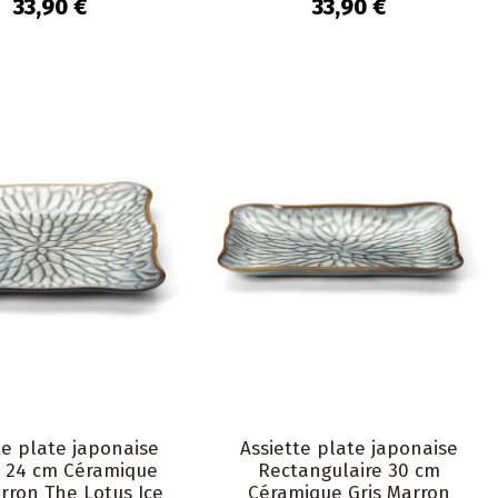
Verona
Verona
33,90 €
33,90 €
te plate japonaise
Assiette plate japonaise
e 24 cm Céramique
Rectangulaire 30 cm
rron The Lotus Ice
Céramique Gris Marron