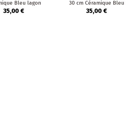
mique Bleu lagon
30 cm Céramique Bleu
The Lagoon
lagon The Lagoon
35,00 €
35,00 €